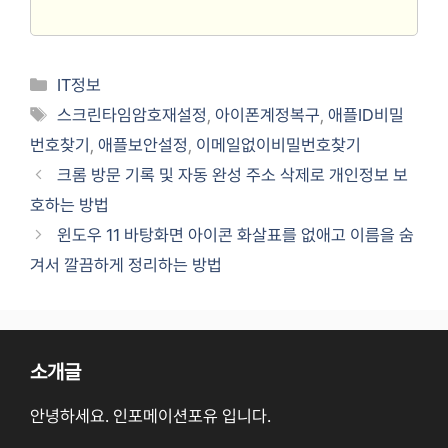
Categories
IT정보
Tags
스크린타임암호재설정
,
아이폰계정복구
,
애플ID비밀
번호찾기
,
애플보안설정
,
이메일없이비밀번호찾기
크롬 방문 기록 및 자동 완성 주소 삭제로 개인정보 보
호하는 방법
윈도우 11 바탕화면 아이콘 화살표를 없애고 이름을 숨
겨서 깔끔하게 정리하는 방법
소개글
안녕하세요. 인포메이션포유 입니다.