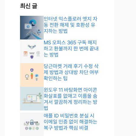
최신 글
인터넷 익스플로러 엣지 자
동 전환 해제 및 호환성 유
지하는 방법
MS 오피스 365 구독 해지
하고 환불까지 한 번에 끝내
는 방법
당근마켓 거래 후기 수정 삭
제 방법과 상대방 차단 여부
확인하는 팁
윈도우 11 바탕화면 아이콘
화살표를 없애고 이름을 숨
겨서 깔끔하게 정리하는 방
법
애플 ID 비밀번호 분실 시
이메일 인증 없이 해결하는
복구 방법과 핵심 비결