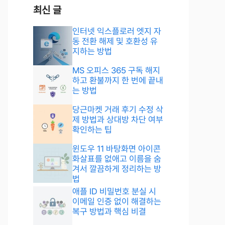
최신 글
인터넷 익스플로러 엣지 자
동 전환 해제 및 호환성 유
지하는 방법
MS 오피스 365 구독 해지
하고 환불까지 한 번에 끝내
는 방법
당근마켓 거래 후기 수정 삭
제 방법과 상대방 차단 여부
확인하는 팁
윈도우 11 바탕화면 아이콘
화살표를 없애고 이름을 숨
겨서 깔끔하게 정리하는 방
법
애플 ID 비밀번호 분실 시
이메일 인증 없이 해결하는
복구 방법과 핵심 비결