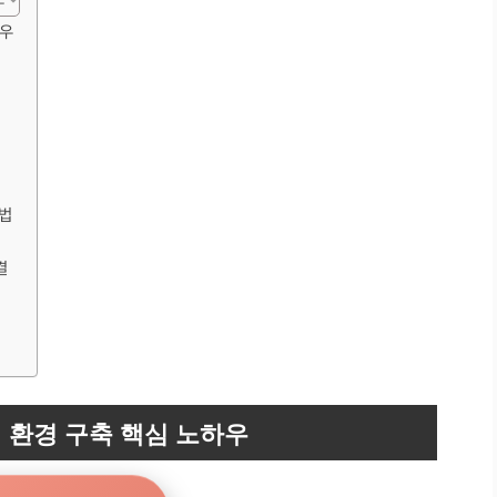
하우
법
결
 환경 구축 핵심 노하우