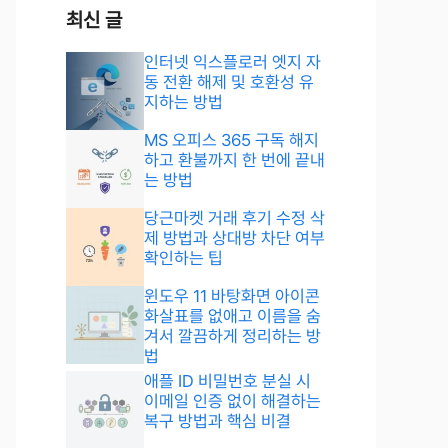
최신 글
인터넷 익스플로러 엣지 자
동 전환 해제 및 호환성 유
지하는 방법
MS 오피스 365 구독 해지
하고 환불까지 한 번에 끝내
는 방법
당근마켓 거래 후기 수정 삭
제 방법과 상대방 차단 여부
확인하는 팁
윈도우 11 바탕화면 아이콘
화살표를 없애고 이름을 숨
겨서 깔끔하게 정리하는 방
법
애플 ID 비밀번호 분실 시
이메일 인증 없이 해결하는
복구 방법과 핵심 비결