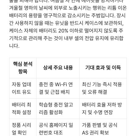
출을 피해야 합니다. 여름철 차 안에 에어팟을 방치하거나
겨울철 영하의 날씨에 외부로 노출시키는 행위는 리튬 이온
배터리의 용량을 영구적으로 감소시키는 주범입니다. 장시
간 사용하지 않을 때는 유닛을 반드시 케이스에 보관하되,
케이스 자체의 배터리도 20% 이하로 떨어지지 않도록 주
기적으로 관리해 주는 것이 내부 셀의 전압 유지에 유리합
니다.
핵심 분석
상세 주요 내용
기대 효과 및 이득
항목
자동 업데
충전 중 Wi-Fi 연
최신 기능 즉시 적용
이트 유도
결 및 근접 배치
및 오류 해결
배터리 최
학습형 충전 알고
배터리 효율 저하 방
적화 설정
리즘 활성화
지 및 수명 연장
정품 시리
공식 홈페이지 일
가품 판별 및 공식
얼 확인
련번호 대조
AS 권리 확보