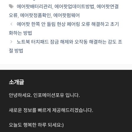
Tags
에어팟배터리관리
,
에어팟업데이트방법
,
에어팟연결
오류
,
에어팟정품확인
,
에어팟펌웨어
에어팟 한쪽 안 들림 현상 페어링 오류 해결하고 초기
화하는 방법
노트북 터치패드 잠금 해제와 오작동 해결하는 감도 조
절 방법
소개글
안녕하세요. 인포메이션포유 입니다.
새로운 정보를 빠르게 제공해드리겠습니다.
오늘도 행복한 하루 되세요:)