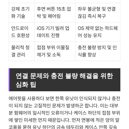
강제 초기
후면 버튼 15초 압
좌우 불균형 및 연결
화 기술
박 및 페어링
끊김 즉시 복구
안드로이
iOS 기기 빌려 업
OS 제약 없는 하드웨
드 호환성
데이트 진행
어 성능 유지
물리적 청
접점 부위 이물질
충전 불량 방지 및 인
결 관리
제거 및 소독
식률 향상
연결 문제와 충전 불량 해결을 위한
심화 팁
에어팟을 사용하다 보면 한쪽 유닛이 인식되지 않거나 충전
이 되지 않는 고질적인 문제가 발생하곤 합니다. 이는 대부
분 펌웨어의 일시적인 오류이거나 케이스 하단의 접점 부위
에 쌓인 미세한 먼지 때문입니다. 먼저 면봉에 적은 양의 알
코올을 묻혀 유닛 하단의 금속 테두리와 케이스 안쪽 깊숙