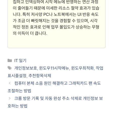
집하고 인덱싱하여 시작 메뉴에 반영하는 연산 과정
이 줄어들기 때문에 미세한 리소스 절약 효과가 있습
니다. 특히 저사양 PC나 노트북에서는 UI 반응 속도
가 조금 더 빠릿해지는 것을 경험할 수 있으며, 시각
적인 정돈 효과로 인해 업무 몰입도가 상승하는 무형
의 이득이 더 큽니다.
Categories
IT 일기
Tags
개인정보보호
,
윈도우11시작메뉴
,
윈도우최적화
,
작업
표시줄설정
,
추천항목삭제
컴퓨터 본체 소음 원인 해결하고 그래픽카드 팬 속도
조절하는 방법
크롬 방문 기록 및 자동 완성 주소 삭제로 개인정보 보
호하는 방법