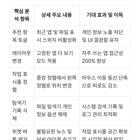
핵심 분
상세 주요 내용
기대 효과 및 이득
석 항목
추천 항
최근 앱 및 파일 표
개인 정보 노출 차단
목 토글
시 스위치 비활성화
및 UI 깔끔함 유지
레이아웃
고정된 앱 더 보기
자주 쓰는 앱 접근성
변경
모드 적용
200% 향상
작업 표
중앙 정렬에서 왼쪽
마우스 이동 동선 단축
시줄 정
정렬로 위치 변경
으로 피로도 감소
렬
탐색기
파일 탐색기 개인
시스템 검색 기록 및
기록 삭
정보 옵션 해제
로그 관리 최적화
제
위젯 버
불필요한 뉴스 및
작업 표시줄 공간 확보
튼 제거
날씨 아이콘 숨기기
및 시각적 분산 방지