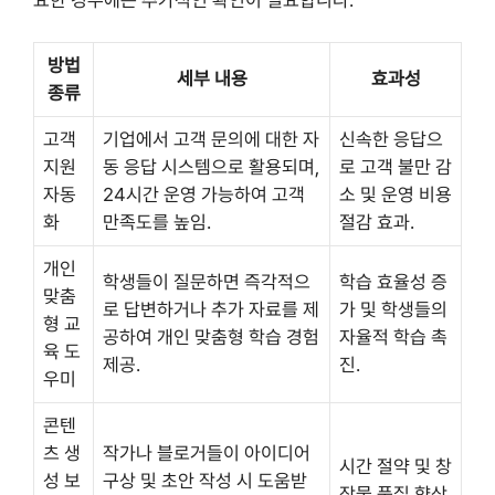
방법
세부 내용
효과성
종류
고객
기업에서 고객 문의에 대한 자
신속한 응답으
지원
동 응답 시스템으로 활용되며,
로 고객 불만 감
자동
24시간 운영 가능하여 고객
소 및 운영 비용
화
만족도를 높임.
절감 효과.
개인
학생들이 질문하면 즉각적으
학습 효율성 증
맞춤
로 답변하거나 추가 자료를 제
가 및 학생들의
형 교
공하여 개인 맞춤형 학습 경험
자율적 학습 촉
육 도
제공.
진.
우미
콘텐
츠 생
작가나 블로거들이 아이디어
시간 절약 및 창
성 보
구상 및 초안 작성 시 도움받
작물 품질 향상.